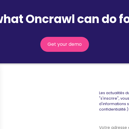
what Oncrawl can do fo
Get your demo
Les actualités d
"s'inscrire", vo
d'informations 
confidentialité.)