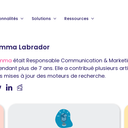
onnalités
Solutions
Ressources
mma Labrador
mma
était Responsable Communication & Marketi
endant plus de 7 ans. Elle a contribué plusieurs arti
es mises à jour des moteurs de recherche.
Lire
L
l'article
l
Partagez
5