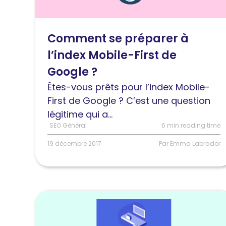
se
préparer
Comment se préparer à
à
l’index Mobile-First de
l’index
Mobile-
Google ?
First
Êtes-vous prêts pour l’index Mobile-
de
First de Google ? C’est une question
Google
légitime qui a...
?
SEO Général
6 min reading time
19 décembre 2017
Par Emma Labrador
Lire
l'article
Apéro