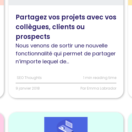
vos
a
projets
S
Partagez vos projets avec vos
avec
t
collègues, clients ou
vos
p
collègues,
a
prospects
clients
v
Nous venons de sortir une nouvelle
ou
t
fonctionnalité qui permet de partager
prospects
o
n’importe lequel de...
SEO Thoughts
1 min reading time
9 janvier 2018
Par Emma Labrador
Lire
L
l'article
l
Retour