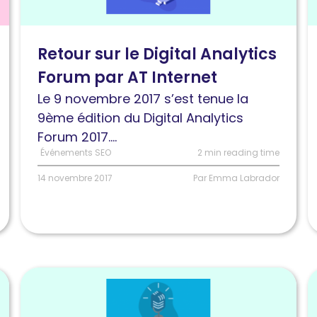
sur
L
le
S
Retour sur le Digital Analytics
Digital
l
Forum par AT Internet
Analytics
s
Forum
m
Le 9 novembre 2017 s’est tenue la
par
d
9ème édition du Digital Analytics
AT
l
Forum 2017....
Internet
Événements SEO
2 min reading time
14 novembre 2017
Par Emma Labrador
Lire
L
l'article
l
Webinaire
O