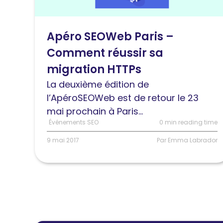
SEOWeb
Paris
Apéro SEOWeb Paris –
–
Comment réussir sa
Comment
réussir
migration HTTPs
sa
La deuxième édition de
migration
l’ApéroSEOWeb est de retour le 23
HTTPs
mai prochain à Paris...
Événements SEO
0 min reading time
9 mai 2017
Par Emma Labrador