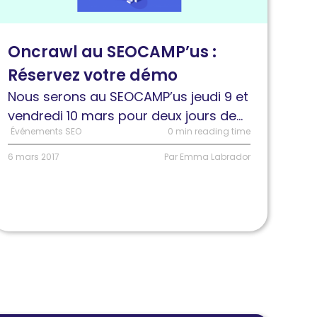
u
EOCAMP’us
Oncrawl au SEOCAMP’us :
Réservez votre démo
éservez
otre
Nous serons au SEOCAMP’us jeudi 9 et
émo
vendredi 10 mars pour deux jours de...
Événements SEO
0 min reading time
6 mars 2017
Par Emma Labrador