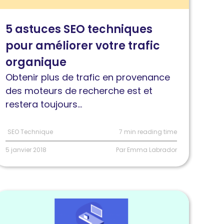
stuces
EO
5 astuces SEO techniques
echniques
pour améliorer votre trafic
our
méliorer
organique
otre
Obtenir plus de trafic en provenance
rafic
des moteurs de recherche est et
rganique
restera toujours...
SEO Technique
7 min reading time
5 janvier 2018
Par Emma Labrador
ire
'article
We