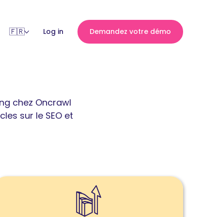
Log in
Demandez votre démo
ng chez Oncrawl
cles sur le SEO et
ire
'article