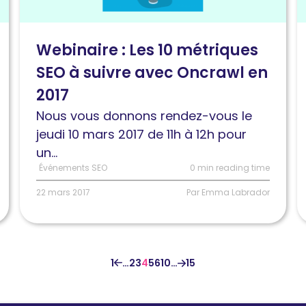
:
a
Les
S
Webinaire : Les 10 métriques
10
:
SEO à suivre avec Oncrawl en
métriques
R
SEO
v
2017
à
d
Nous vous donnons rendez-vous le
suivre
jeudi 10 mars 2017 de 11h à 12h pour
avec
un...
Oncrawl
Événements SEO
0 min reading time
en
22 mars 2017
Par Emma Labrador
2017
1
…
2
3
4
5
6
10
…
15