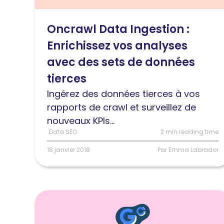
Data
Ingestion
Oncrawl Data Ingestion :
:
Enrichissez vos analyses
Enrichissez
vos
avec des sets de données
analyses
tierces
avec
Ingérez des données tierces à vos
des
rapports de crawl et surveillez de
sets
nouveaux KPIs...
de
Data SEO
2 min reading time
données
18 janvier 2018
Par Emma Labrador
tierces
Lire
l'article
Comment