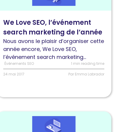
ove
EO,
We Love SEO, l’événement
’événement
search marketing de l’année
earch
arketing
Nous avons le plaisir d’organiser cette
e
année encore, We Love SEO,
’année
l’événement search marketing...
Événements SEO
1 min reading time
24 mai 2017
Par Emma Labrador
ire
'article
ncrawl