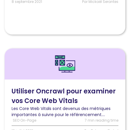
ont
8 septembre 2021
Par Mickaël Serantes
changé
?
Lire
l'article
Comment
utiliser
Oncrawl
pour
identifier
Utiliser Oncrawl pour examiner
et
vos Core Web Vitals
prioriser
les
Les Core Web Vitals sont devenus des métriques
problématiques
importantes à suivre pour le référencement....
Core
SEO On-Page
7 min reading time
Web