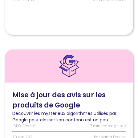
Lire
l'article
Ce
que
vous
devez
savoir
Mise à jour des avis sur les
sur
produits de Google
la
mise
Découvrir les mystérieux algorithmes utilisés par
à
Google pour classer son contenu est un peu...
jour
SEO Général
7 min reading time
des
avis
28 juin 2021
Par Nahla Davies