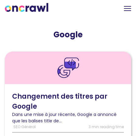
Google
Lire
l'article
Changement
des
titres
par
Google
Changement des titres par
:
Google
comment
vérifier
Dans une mise à jour récente, Google a annoncé
si
que les balises title de...
les
SEO Général
3 min reading time
vôtres