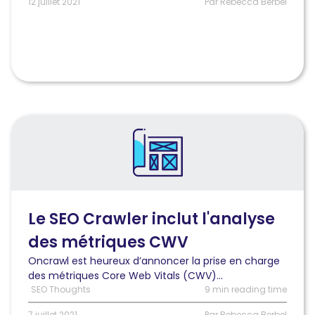
Vitals
12 juillet 2021
Par Rebecca Berbel
Lire
l'article
Oncrawl
SEO
Crawler
inclut
désormais
Le SEO Crawler inclut l'analyse
l’analyse
des métriques CWV
des
métriques
Oncrawl est heureux d’annoncer la prise en charge
CWV
des métriques Core Web Vitals (CWV)...
SEO Thoughts
9 min reading time
7 juillet 2021
Par Rebecca Berbel