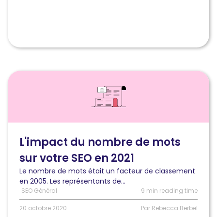
le
gagnant
?
Lire
l'article
Le
nombre
de
mots
est-
L'impact du nombre de mots
il
sur votre SEO en 2021
toujours
un
Le nombre de mots était un facteur de classement
facteur
en 2005. Les représentants de...
de
SEO Général
9 min reading time
classement
en
20 octobre 2020
Par Rebecca Berbel