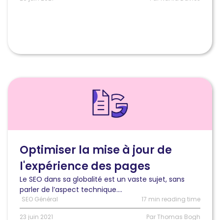
sur
les
produits
de
Google
Lire
l'article
Comment
optimiser
la
mise
à
Optimiser la mise à jour de
jour
l'expérience des pages
de
l’expérience
Le SEO dans sa globalité est un vaste sujet, sans
des
parler de l’aspect technique....
pages
SEO Général
17 min reading time
(Étude
de
23 juin 2021
Par Thomas Bogh