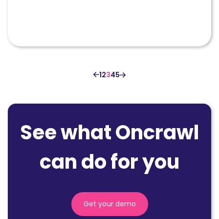
2021
?
1
2
3
4
5
See what Oncrawl
can do for you
Get your demo