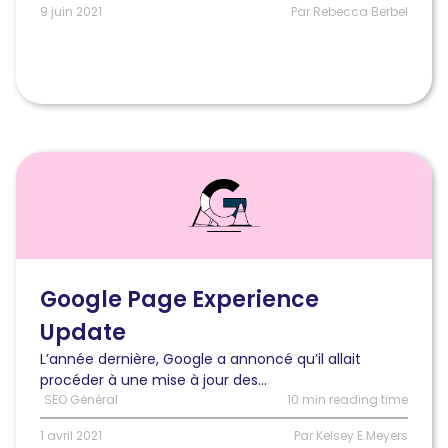
réel
9 juin 2021
Par Rebecca Berbel
Lire
l'article
Informations
actualisées
pour
la
mise
Google Page Experience
à
Update
jour
de
L’année dernière, Google a annoncé qu’il allait
Google
procéder à une mise à jour des...
Page
SEO Général
10 min reading time
Experience
1 avril 2021
Par Kelsey E.Meyers