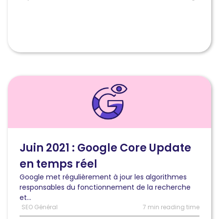
cas)
Lire
l'article
Juin
2021
:
la
mise
Juin 2021 : Google Core Update
à
en temps réel
jour
majeure
Google met régulièrement à jour les algorithmes
de
responsables du fonctionnement de la recherche
Google
et...
en
SEO Général
7 min reading time
temps