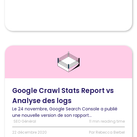
Lire
l'article
Google
Crawl
Stats
Report
vs
Google Crawl Stats Report vs
Analyse
Analyse des logs
des
fichiers
Le 24 novembre, Google Search Console a publié
de
une nouvelle version de son rapport...
logs:
SEO Général
11 min reading time
Quel
est
22 décembre 2020
Par Rebecca Berbel