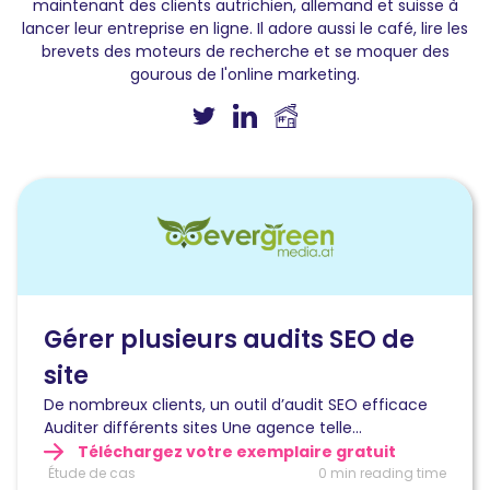
maintenant des clients autrichien, allemand et suisse à
lancer leur entreprise en ligne. Il adore aussi le café, lire les
brevets des moteurs de recherche et se moquer des
gourous de l'online marketing.
Lire
l'article
Gérer
plusieurs
audits
SEO
de
Gérer plusieurs audits SEO de
site
site
De nombreux clients, un outil d’audit SEO efficace
Auditer différents sites Une agence telle...
Téléchargez votre exemplaire gratuit
Étude de cas
0 min reading time