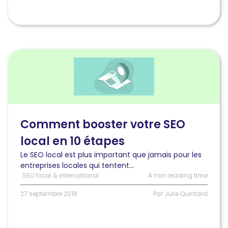
Lire
l'article
Comment
booster
votre
SEO
local
Comment booster votre SEO
en
local en 10 étapes
10
étapes
Le SEO local est plus important que jamais pour les
entreprises locales qui tentent...
SEO local & international
4 min reading time
27 septembre 2018
Par Julie Quintard