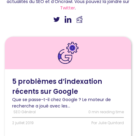
actualités du SEO et d'Oncrawl. Vous pouvez la joindre sur
Twitter
.
Lire
l'article
5
problèmes
d’indexation
récents
sur
5 problèmes d’indexation
Google
récents sur Google
Que se passe-t-il chez Google ? Le moteur de
recherche a joué avec les...
SEO Général
0 min reading time
2 juillet 2019
Par Julie Quintard