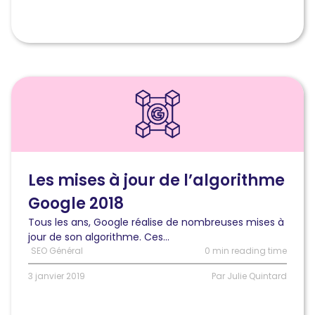
Lire
l'article
Les
mises
à
jour
de
Les mises à jour de l’algorithme
l’algorithme
Google 2018
Google
2018
Tous les ans, Google réalise de nombreuses mises à
jour de son algorithme. Ces...
SEO Général
0 min reading time
3 janvier 2019
Par Julie Quintard