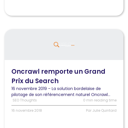
Lire
l'article
Oncrawl
remporte
le
prix
de
Oncrawl remporte un Grand
Prix du Search
la
meilleure
16 novembre 2019 – La solution bordelaise de
plateforme
pilotage de son référencement naturel Oncrawl...
d’optimisation
SEO Thoughts
0 min reading time
au
Grand
16 novembre 2018
Par Julie Quintard
Prix
du
Search