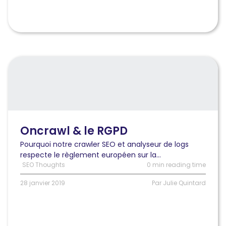
Lire
l'article
Oncrawl
&
le
RGPD
Oncrawl & le RGPD
Pourquoi notre crawler SEO et analyseur de logs
respecte le règlement européen sur la...
SEO Thoughts
0 min reading time
28 janvier 2019
Par Julie Quintard