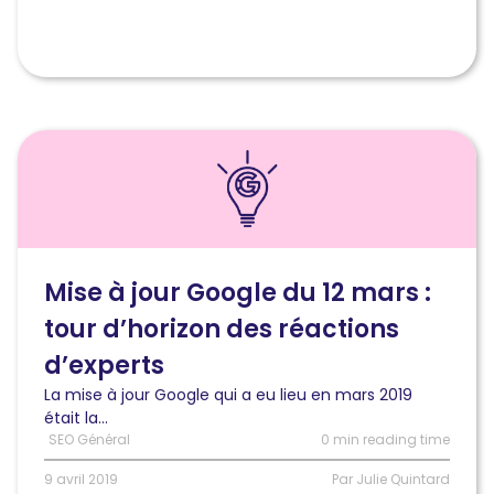
Lire
l'article
Mise
à
jour
Google
du
Mise à jour Google du 12 mars :
12
tour d’horizon des réactions
mars
:
d’experts
tour
La mise à jour Google qui a eu lieu en mars 2019
d’horizon
était la...
des
SEO Général
0 min reading time
réactions
d’experts
9 avril 2019
Par Julie Quintard