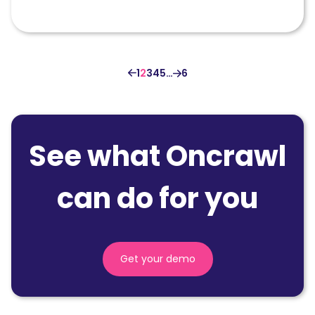
1
2
3
4
5
…
6
See what Oncrawl
can do for you
Get your demo