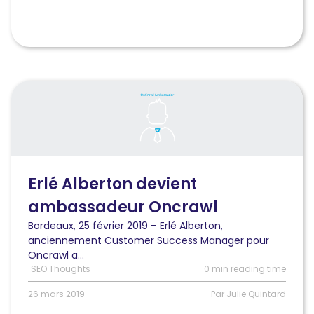
Lire
l'article
Erlé
Alberton
devient
ambassadeur
France
Erlé Alberton devient
pour
ambassadeur Oncrawl
Oncrawl
Bordeaux, 25 février 2019 – Erlé Alberton,
anciennement Customer Success Manager pour
Oncrawl a...
SEO Thoughts
0 min reading time
26 mars 2019
Par Julie Quintard