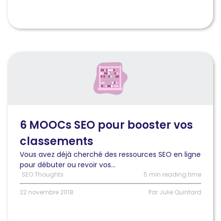
Lire
l'article
6
MOOCs
SEO
pour
booster
6 MOOCs SEO pour booster vos
vos
classements
classements
Vous avez déjà cherché des ressources SEO en ligne
pour débuter ou revoir vos...
SEO Thoughts
5 min reading time
22 novembre 2018
Par Julie Quintard