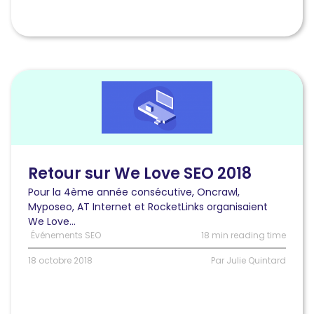
Lire
l'article
Retour
sur
We
Love
SEO
Retour sur We Love SEO 2018
2018
Pour la 4ème année consécutive, Oncrawl,
Myposeo, AT Internet et RocketLinks organisaient
We Love...
Événements SEO
18 min reading time
18 octobre 2018
Par Julie Quintard