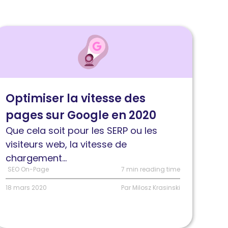
ire
'article
oyens
’optimiser
Optimiser la vitesse des
a
pages sur Google en 2020
itesse
es
Que cela soit pour les SERP ou les
ages
visiteurs web, la vitesse de
ur
chargement...
oogle
SEO On-Page
7 min reading time
n
18 mars 2020
Par Milosz Krasinski
020