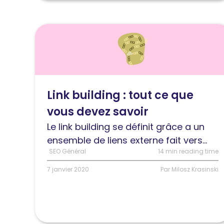
Lire
l'article
Link
building
:
Link building : tout ce que
tout
vous devez savoir
ce
que
Le link building se définit grâce a un
vous
ensemble de liens externe fait vers...
devez
SEO Général
14 min reading time
savoir
7 janvier 2020
Par Milosz Krasinski
en
SEO