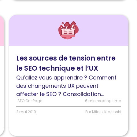
Lire
l'article
Les
sources
de
Les sources de tension entre
tension
le SEO technique et l’UX
entre
le
Qu’allez vous apprendre ? Comment
SEO
des changements UX peuvent
technique
affecter le SEO ? Consolidation...
et
SEO On-Page
6 min reading time
l’UX
2 mai 2019
Par Milosz Krasinski