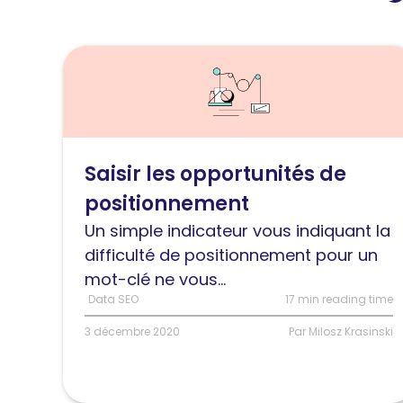
Lire
l'article
Comment
évaluer
et
Saisir les opportunités de
saisir
positionnement
les
opportunités
Un simple indicateur vous indiquant la
de
difficulté de positionnement pour un
positionnement
mot-clé ne vous...
Data SEO
17 min reading time
3 décembre 2020
Par Milosz Krasinski