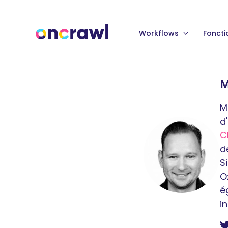
Workflows
Foncti
M
M
d
C
d
S
O
é
i