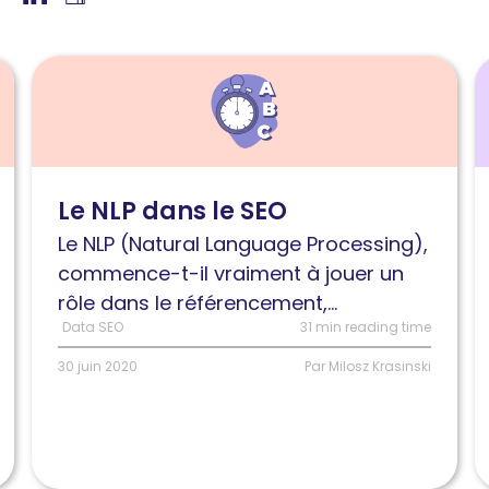
Lire
L
l'article
l
Le
5
NLP
m
dans
d
Le NLP dans le SEO
le
l
Le NLP (Natural Language Processing),
SEO
v
commence-t-il vraiment à jouer un
d
rôle dans le référencement,...
p
Data SEO
31 min reading time
s
G
30 juin 2020
Par Milosz Krasinski
e
2