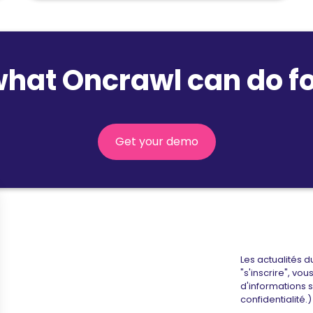
what Oncrawl can do fo
Get your demo
Les actualités d
"s'inscrire", vo
d'informations 
confidentialité.)