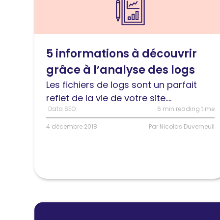
l'article
5
informations
à
5 informations à découvrir
découvrir
grâce à l’analyse des logs
grâce
à
Les fichiers de logs sont un parfait
l’analyse
reflet de la vie de votre site....
des
Data SEO
6 min reading time
logs
4 décembre 2018
Par Nicolas Duverneuil