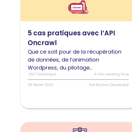
l'article
5
cas
pratiques
5 cas pratiques avec l’API
avec
Oncrawl
l’API
Oncrawl
Que ce soit pour de la récupération
de données, de l’animation
Wordpress, du pilotage...
SEO Technique
4 min reading time
26 février 2020
Par Nicolas Duverneuil
Lire