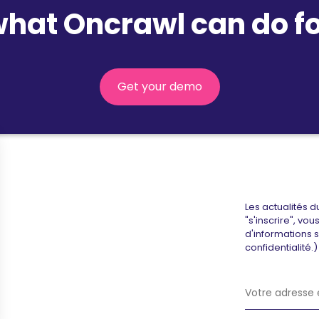
what Oncrawl can do fo
Get your demo
Les actualités d
"s'inscrire", vo
d'informations 
confidentialité.)