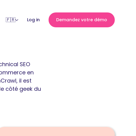
Log in
Demandez votre démo
echnical SEO
ecommerce en
awl, il est
le côté geek du
ire