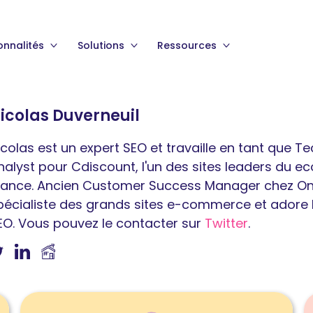
onnalités
Solutions
Ressources
icolas Duverneuil
icolas est un expert SEO et travaille en tant que T
nalyst pour Cdiscount, l'un des sites leaders du 
rance. Ancien Customer Success Manager chez OnCr
pécialiste des grands sites e-commerce et adore 
EO. Vous pouvez le contacter sur
Twitter
.
Lire
L