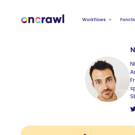
Workflows
Foncti
N
N
A
F
s
S
Lire