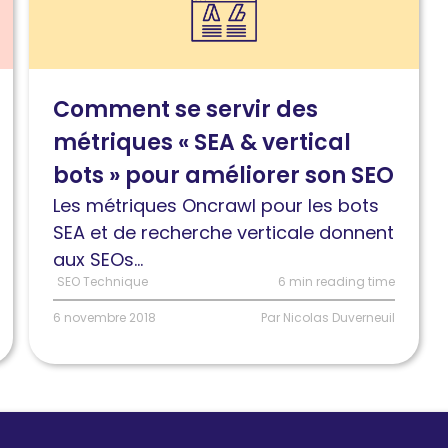
l'article
Comment
se
servir
Comment se servir des
des
métriques « SEA & vertical
métriques
« SEA
bots » pour améliorer son SEO
&
Les métriques Oncrawl pour les bots
vertical
SEA et de recherche verticale donnent
bots »
aux SEOs...
pour
SEO Technique
6 min reading time
améliorer
6 novembre 2018
Par Nicolas Duverneuil
son
SEO