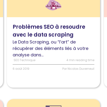
l'article
l
3
C
problèmes
c
SEO
l
Problèmes SEO à resoudre
qui
e
avec le data scraping
peuvent
t
être
d
Le Data Scraping, ou “l’art” de
résolus
u
récupérer des éléments liés à votre
avec
p
analyse dans...
du
d
SEO Technique
4 min reading time
data
f
6 août 2019
Par Nicolas Duverneuil
scraping
d
l
?
Lire