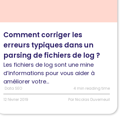
'article
omment
orriger
es
Comment corriger les
rreurs
erreurs typiques dans un
ypiques
ans
parsing de fichiers de log ?
n
Les fichiers de log sont une mine
arsing
d’informations pour vous aider à
e
améliorer votre...
ichiers
Data SEO
4 min reading time
e
12 février 2019
Par Nicolas Duverneuil
og