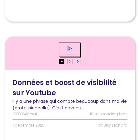
Lire
l'article
Comment
utiliser
les
données
pour
Données et boost de visibilité
améliorer
sur Youtube
votre
visibilité
Il y a une phrase qui compte beaucoup dans ma vie
sur
(professionnelle). C’est devenu...
YouTube
SEO Général
10 min reading time
1 décembre 2020
Par Billy Leonard