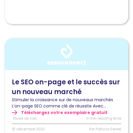
Lire
l'article
Stimuler
la
croissance
sur
de
Le SEO on-page et le succès sur
nouveaux
un nouveau marché
marchés
grâce
Stimuler la croissance sur de nouveaux marchés
au
L’on-page SEO comme clé de réussite Avec...
SEO
Téléchargez votre exemplaire gratuit
on-
Étude de cas
0 min reading time
page
15 décembre 2020
Par Patricia Seidel