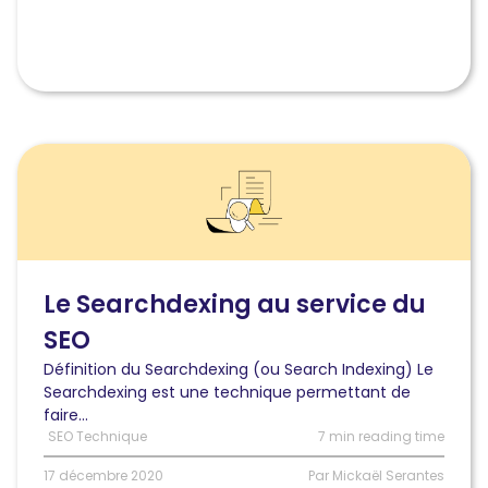
gagnant
?
Lire
l'article
Le
Searchdexing
au
service
du
Le Searchdexing au service du
SEO
SEO
Définition du Searchdexing (ou Search Indexing) Le
Searchdexing est une technique permettant de
faire...
SEO Technique
7 min reading time
17 décembre 2020
Par Mickaël Serantes