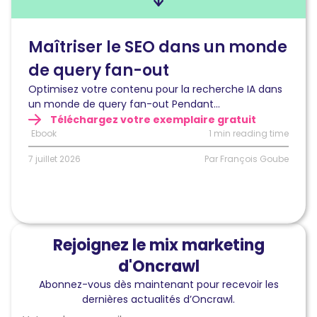
SEO
dans
un
Maîtriser le SEO dans un monde
monde
de query fan-out
de
query
Optimisez votre contenu pour la recherche IA dans
fan-
un monde de query fan-out Pendant...
out
Téléchargez votre exemplaire gratuit
Ebook
1 min reading time
7 juillet 2026
Par François Goube
Rejoignez le mix marketing
d'Oncrawl
Abonnez-vous dès maintenant pour recevoir les
dernières actualités d’Oncrawl.