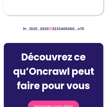
1
…
10
20
…
29
30
31
32
33
40
50
60
…
75
Découvrez ce
qu’Oncrawl peut
faire pour vous
Demandez votre démo