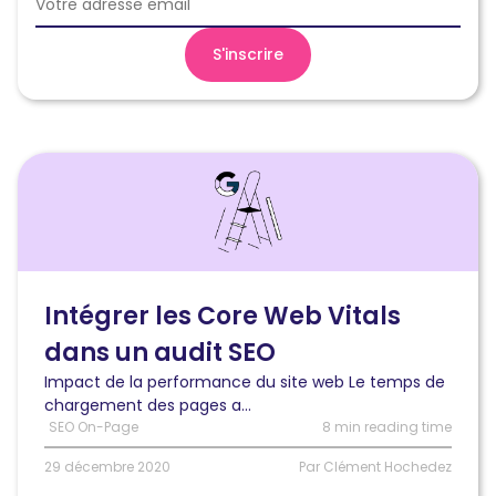
Lire
l'article
Intégrer
les
Core
Web
Vitals
Intégrer les Core Web Vitals
dans
dans un audit SEO
un
audit
Impact de la performance du site web Le temps de
SEO
chargement des pages a...
technique
SEO On-Page
8 min reading time
et
mesurer
29 décembre 2020
Par Clément Hochedez
leur