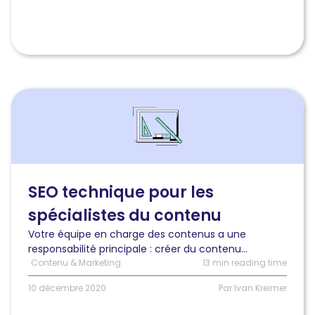
Lire
l'article
Ce
que
tout
rédacteur
de
SEO technique pour les
contenus
spécialistes du contenu
devrait
savoir
Votre équipe en charge des contenus a une
sur
responsabilité principale : créer du contenu...
le
Contenu & Marketing
13 min reading time
SEO
technique
10 décembre 2020
Par Ivan Kreimer