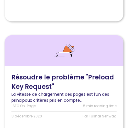
Lire
l'article
Comment
résoudre
le
problème
« preload
Résoudre le problème "Preload
key
Key Request"
request »
de
La vitesse de chargement des pages est l’un des
PageSpeed
principaux critères pris en compte...
Insights
SEO On-Page
5 min reading time
pour
un
8 décembre 2020
Par Tushar Sehwag
site
WordPress