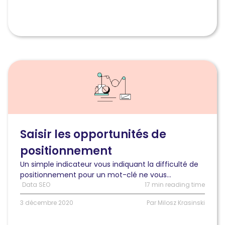
Lire
l'article
Comment
évaluer
et
saisir
les
Saisir les opportunités de
opportunités
positionnement
de
positionnement
Un simple indicateur vous indiquant la difficulté de
positionnement pour un mot-clé ne vous...
Data SEO
17 min reading time
3 décembre 2020
Par Milosz Krasinski