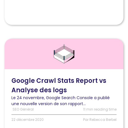
impact
sur
les
positions
et
le
trafic
Lire
l'article
Google
Crawl
Stats
Report
vs
Google Crawl Stats Report vs
Analyse
Analyse des logs
des
fichiers
Le 24 novembre, Google Search Console a publié
de
une nouvelle version de son rapport...
logs:
SEO Général
11 min reading time
Quel
est
22 décembre 2020
Par Rebecca Berbel
le