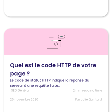
Lire
l'article
Classique,
louche
ou
drôle
:
Quel est le code HTTP de votre
quel
page ?
est
le
Le code de statut HTTP indique la réponse du
code
serveur à une requête faite...
HTTP
SEO Général
2 min reading time
de
votre
26 novembre 2020
Par Julie Quintard
page
?