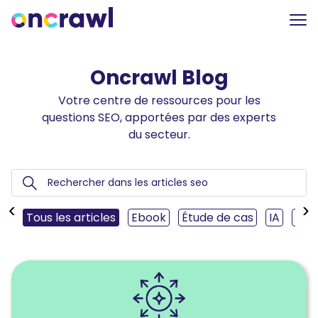
Oncrawl Blog
Votre centre de ressources pour les
questions SEO, apportées par des experts
du secteur.
‹
›
Tous les articles
Ebook
Étude de cas
IA
SEO
Lire
l'article
Maîtriser
le