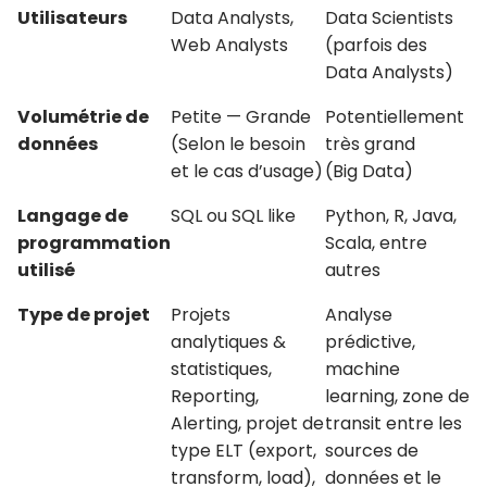
Utilisateurs
Data Analysts,
Data Scientists
Web Analysts
(parfois des
Data Analysts)
Volumétrie de
Petite — Grande
Potentiellement
données
(Selon le besoin
très grand
et le cas d’usage)
(Big Data)
Langage de
SQL ou SQL like
Python, R, Java,
programmation
Scala, entre
utilisé
autres
Type de projet
Projets
Analyse
analytiques &
prédictive,
statistiques,
machine
Reporting,
learning, zone de
Alerting, projet de
transit entre les
type ELT (export,
sources de
transform, load),
données et le