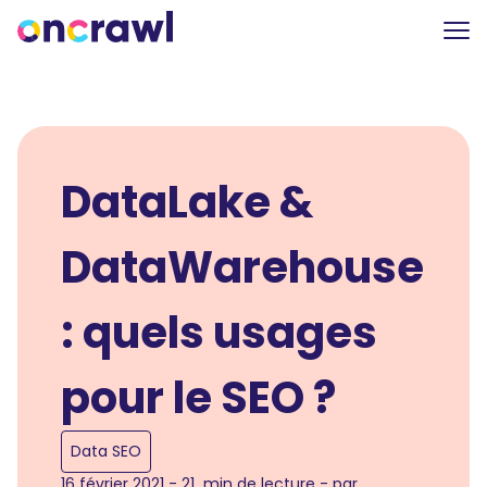
DataLake &
DataWarehouse
: quels usages
pour le SEO ?
Data SEO
16 février 2021 - 21 min de lecture - par