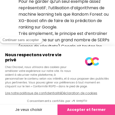
Pour ne garder qu’un seul exemple assez
représentatif ; l’utilisation d’algorithmes de
machine learning tels que Random Forest ou
XG-Boost afin de faire de la prédiction de
ranking sur Google.
Très simplement, le principe est d’entraîner
un algorithme sur un grand nombre de SERPs
(pages de résultats) Google et toutes les
métriques SEO récoltables pour ces SERPs
afin de déterminer en fonction de ces
mêmes critères, le potentiel de ranking d’une
URL donnée (et donc a fortiori, de déterminer
les critères les plus importants sur un
secteur/thématique particulière).
→ Vous retrouverez la méthodologie
complète dans l’article de Vincent Terrasi,
ancien Directeur Produit chez Oncrawl
« Successfully predicting Google rankings at