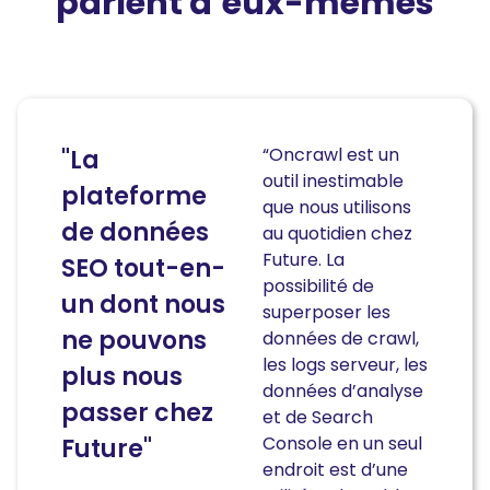
parlent d’eux-mêmes
“Oncrawl est un
"La
outil inestimable
plateforme
que nous utilisons
de données
au quotidien chez
Future. La
SEO tout-en-
possibilité de
un dont nous
superposer les
ne pouvons
données de crawl,
les logs serveur, les
plus nous
données d’analyse
passer chez
et de Search
Console en un seul
Future"
endroit est d’une