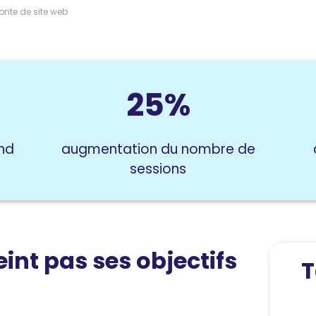
onte de site web
25%
nd
augmentation du nombre de
sessions
eint pas ses objectifs
T