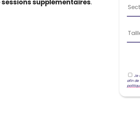
 sessions supplémentaires
.
Sect
Tail
Je 
afin de
politiq