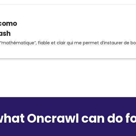
acomo
ash
il “mathématique”, fiable et clair qui me permet d’instaurer de b
what Oncrawl can do fo