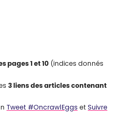
es pages 1 et 10
(indices donnés
les
3 liens des articles contenant
on
Tweet #OncrawlEggs
et
Suivre