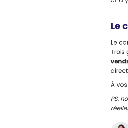
analy
Le 
Le co
Trois
vendr
direct
À vos 
PS: n
réell