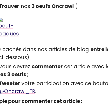
Trouver
nos
3 oeufs Oncrawl
(
) cachés dans nos articles de blog
entre l
ci-dessous) ;
Vous devrez
commenter
cet article avec 
les 3 oeufs
;
Tweeter
votre participation avec ce bout
@Oncrawl_FR
.
le pour commenter cet article :