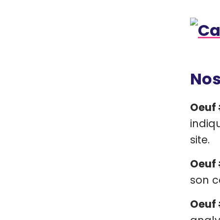
Nos
Oeuf 
indiq
site.
Oeuf 
son c
Oeuf 