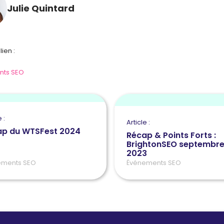
Julie Quintard
lien :
nts SEO
 :
Article :
ap du WTSFest 2024
Récap & Points Forts :
BrightonSEO septembr
2023
ements SEO
Événements SEO