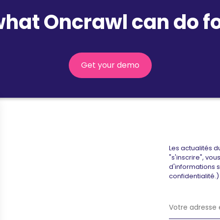
what Oncrawl can do fo
Get your demo
Les actualités d
"s'inscrire", vo
d'informations 
confidentialité.)