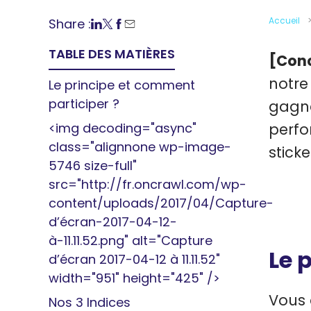
Accueil
Share :
TABLE DES MATIÈRES
[Con
notre
Le principe et comment
participer ?
gagn
<img decoding="async"
perfo
class="alignnone wp-image-
sticke
5746 size-full"
src="http://fr.oncrawl.com/wp-
content/uploads/2017/04/Capture-
d’écran-2017-04-12-
à-11.11.52.png" alt="Capture
Le 
d’écran 2017-04-12 à 11.11.52"
width="951" height="425" />
Vous 
Nos 3 Indices