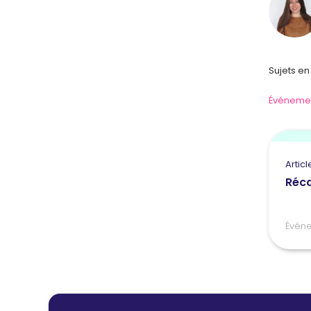
Sujets en 
Événeme
Article
Réc
Évén