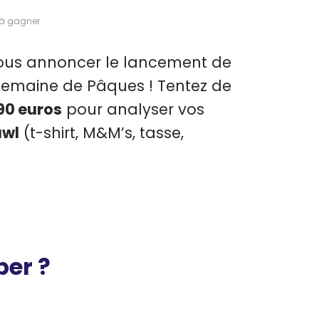
 à gagner
vous annoncer le lancement de
semaine de Pâques ! Tentez de
,90 euros
pour analyser vos
awl
(t-shirt, M&M’s, tasse,
per ?