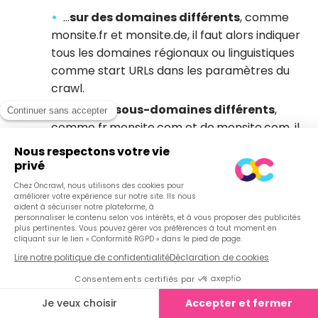
…
sur des domaines différents
, comme
monsite.fr et monsite.de, il faut alors indiquer
tous les domaines régionaux ou linguistiques
comme start URLs dans les paramètres du
crawl.
…
sur des sous-domaines différents
,
comme fr.monsite.com et de.monsite.com, il
faut indiquer tous les domaines régionaux ou
linguistiques comme start URLs dans les
paramètres du crawl.
…
sur des repertoires différents
, comme
www.monsite.com/fr et
www.monsite.com/de, il faut vérifier que
notre bot aura accès aux deux répertoires.
Nous conseillons d’indiquer tous les
répertoires concernés comme start URLs
dans les paramètres du crawl.