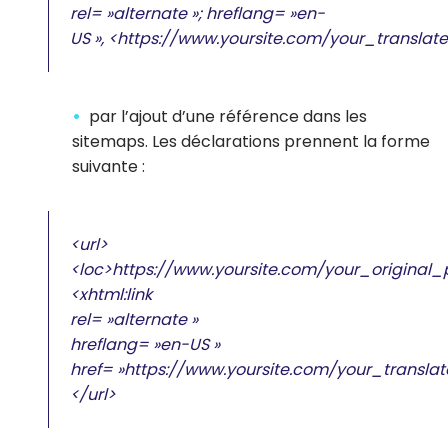
rel= »alternate »; hreflang= »en-
US », <https://www.yoursite.com/your_transla
par l’ajout d’une référence dans les
sitemaps. Les déclarations prennent la forme
suivante :
<url>
<loc>https://www.yoursite.com/your_original
<xhtml:link
rel= »alternate »
hreflang= »en-US »
href= »https://www.yoursite.com/your_transla
</url>