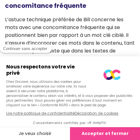
concomitance fréquente
L’astuce technique préférée de Bill concerne les
mots avec une concomitance fréquente qui se
positionnent bien par rapport à un mot clé ciblé. Il
s’assure d’incorporer ces mots dans le contenu, tant
dans le corps du texte que dans les textes de
référence qui pointent vers sa page. Cela permet de
profiter des occurrences dans les textes de
références, qui seraient traitées par les moteurs de
recherche comme des « liens venant d’experts ».
Il s’agit d’une stratégie basée sur l’indexation des
phrases.
– Probabilité statistique de la concomitance
des phrases