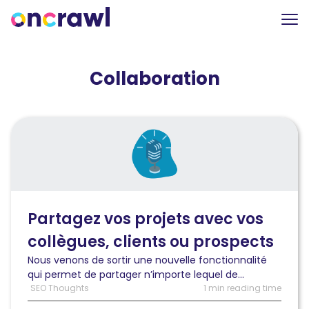
Collaboration
Lire
l'article
Partagez
vos
projets
avec
vos
Partagez vos projets avec vos
collègues,
collègues, clients ou prospects
clients
ou
Nous venons de sortir une nouvelle fonctionnalité
prospects
qui permet de partager n’importe lequel de...
SEO Thoughts
1 min reading time