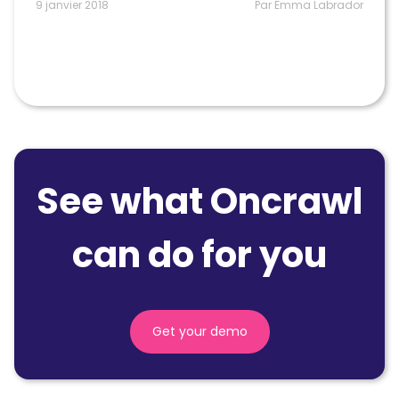
9 janvier 2018
Par Emma Labrador
See what Oncrawl
can do for you
Get your demo