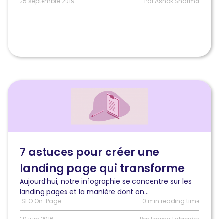
25 septembre 2019
Par Ashok Sharma
Lire
l'article
7
astuces
pour
créer
une
7 astuces pour créer une
landing
landing page qui transforme
page
qui
Aujourd’hui, notre infographie se concentre sur les
transforme
landing pages et la manière dont on...
SEO On-Page
0 min reading time
29 juin 2016
Par Emma Labrador