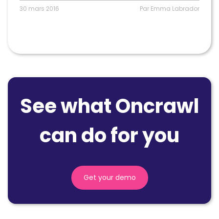
30 mars 2016
Par Emma Labrador
See what Oncrawl
can do for you
Get your demo