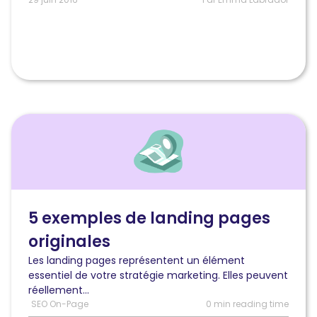
Lire
l'article
5
exemples
de
landing
pages
5 exemples de landing pages
originales
originales
Les landing pages représentent un élément
essentiel de votre stratégie marketing. Elles peuvent
réellement...
SEO On-Page
0 min reading time