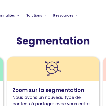
onnalités
Solutions
Ressources
Segmentation
Lire
L
l'article
l
Zoom
C
sur
u
la
l
Zoom sur la segmentation
segmentation:
s
Nous avons un nouveau type de
Identifiez
p
contenu à partager avec vous cette
vos
s