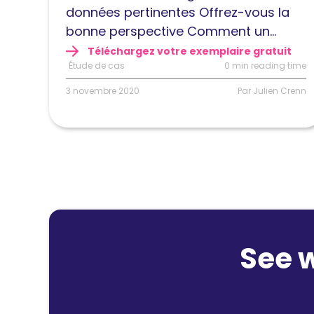
segmentation
données pertinentes Offrez-vous la
fine
bonne perspective Comment un...
Téléchargez votre exemplaire gratuit
Étude de cas
0 min reading time
3 novembre 2020
Par Julien Crenn
See 