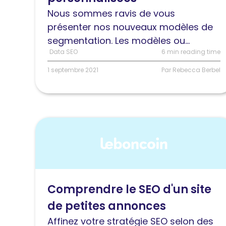
des
Nous sommes ravis de vous
vues
présenter nos nouveaux modèles de
intelligentes
segmentation. Les modèles ou...
de
Data SEO
6 min reading time
votre
1 septembre 2021
Par Rebecca Berbel
site
Lire
l'article
Pilotez
une
stratégie
Comprendre le SEO d'un site
SEO
de petites annonces
avec
la
Affinez votre stratégie SEO selon des