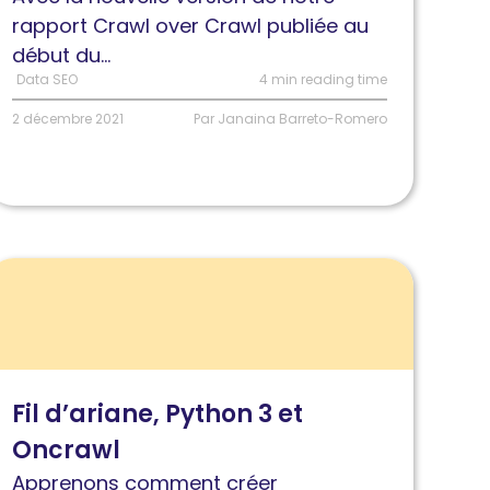
es
rapport Crawl over Crawl publiée au
hangements
début du...
es
Data SEO
4 min reading time
ore
2 décembre 2021
Par Janaina Barreto-Romero
eb
itals
ire
'article
l
’ariane,
ython
Fil d’ariane, Python 3 et
Oncrawl
t
ncrawl
Apprenons comment créer