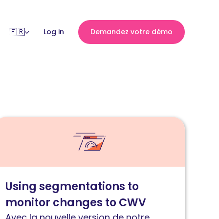
Log in
Demandez votre démo
ire
'article
omment
tiliser
es
Using segmentations to
egmentations
monitor changes to CWV
our
urveiller
Avec la nouvelle version de notre