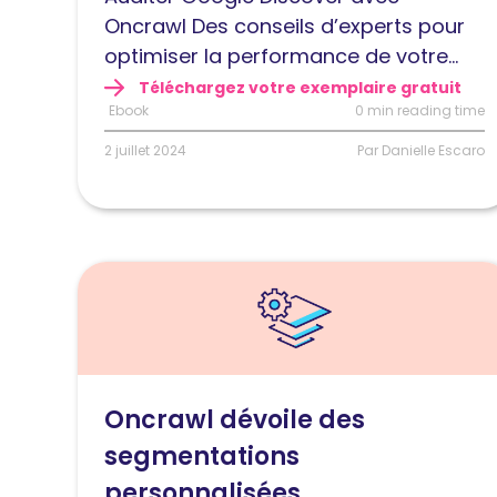
Oncrawl Des conseils d’experts pour
optimiser la performance de votre...
Téléchargez votre exemplaire gratuit
Ebook
0 min reading time
2 juillet 2024
Par Danielle Escaro
Lire
l'article
Oncrawl
dévoile
des
Oncrawl dévoile des
segmentations
segmentations
personnalisées
pour
personnalisées