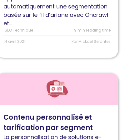
automatiquement une segmentation
n
basée sur le fil d’ariane avec Oncrawl
oute
et...
ers
SEO Technique
9 min reading time
’automatisation
14 avril 2021
Par Mickaël Serantes
ire
'article
omment
réer
u
Contenu personnalisé et
ontenu
tarification par segment
ersonnalisé
t
La personnalisation de solutions e-