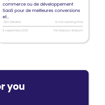
ne
commerce ou de développement
arification
SaaS pour de meilleures conversions
ar
et...
egment
SEO Général
12 min reading time
e
8 septembre 2020
Par Maksym Babych
rafic
r you