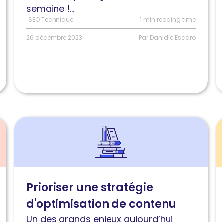
semaine !...
pages
l
SEO Technique
1 min reading time
les
c
plus
d
26 décembre 2023
Par Danielle Escaro
utiles
C
W
V
Lire
L
l'article
l
Comment
Fi
prioriser
d
une
P
Prioriser une stratégie
stratégie
3
d'optimisation de contenu
d’optimisation
e
de
O
Un des grands enjeux aujourd’hui