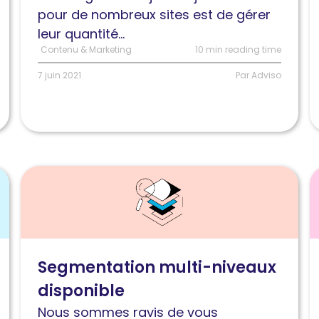
contenu
:
pour de nombreux sites est de gérer
SEO
E
leur quantité...
avec
r
Contenu & Marketing
10 min reading time
Oncrawl
v
7 juin 2021
Par Adviso
?
l
Lire
L
l'article
l
Catégoriser
C
son
c
site
d
Segmentation multi-niveaux
avec
c
disponible
une
p
segmentation
e
Nous sommes ravis de vous