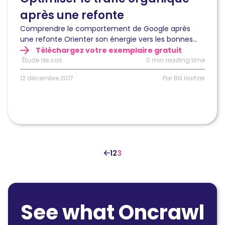
une
après une refonte
refonte
de
Comprendre le comportement de Google après
site
une refonte Orienter son énergie vers les bonnes...
web
Téléchargez votre exemplaire gratuit
en
Étude de cas
0 min reading time
utilisant
l’analyse
12 décembre 2017
Par Bill Hartzer
de
fichiers
de
log
1
2
3
See what Oncrawl