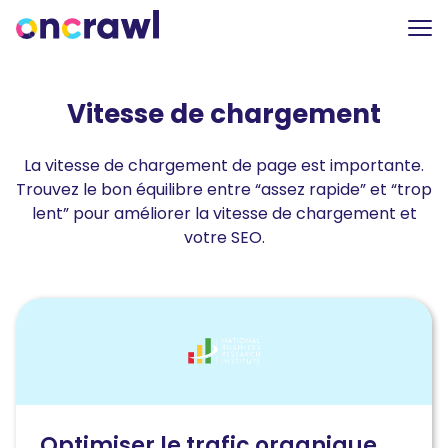
Vitesse de chargement
La vitesse de chargement de page est importante.
Trouvez le bon équilibre entre “assez rapide” et “trop
lent” pour améliorer la vitesse de chargement et
votre SEO.
Lire
l'article
Optimiser
le
trafic
organique
après
Optimiser le trafic organique