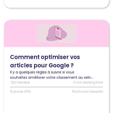
Lire
l'article
Comment
optimiser
vos
articles
pour
Comment optimiser vos
Google
articles pour Google ?
?
Il y a quelques règles à suivre si vous
souhaitez améliorer votre classement au sein...
SEO Général
0 min reading time
8 janvier 2016
Par Emma Labrador