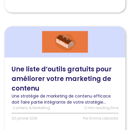
Lire
l'article
Une
liste
d’outils
gratuits
pour
Une liste d’outils gratuits pour
améliorer
améliorer votre marketing de
votre
marketing
contenu
de
Une stratégie de marketing de contenu efficace
contenu
doit faire partie intégrante de votre stratégie...
Contenu & Marketing
0 min reading time
20 janvier 2016
Par Emma Labrador