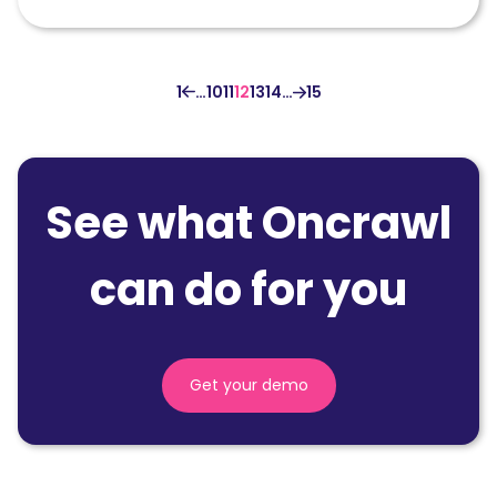
1
…
10
11
12
13
14
…
15
See what Oncrawl
can do for you
Get your demo