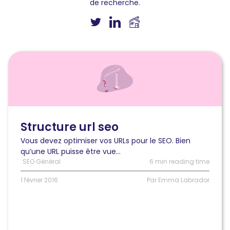
de recherche.
Lire
l'article
Optimiser
vos
URLs
SEO
en
Structure url seo
10
Vous devez optimiser vos URLs pour le SEO. Bien
conseils
qu’une URL puisse être vue...
SEO Général
6 min reading time
1 février 2016
Par Emma Labrador