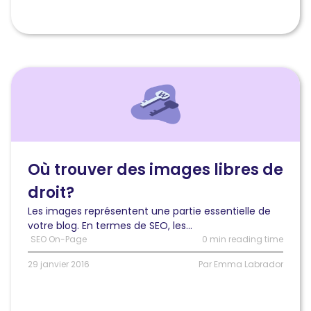
Lire
l'article
Où
trouver
des
images
libres
Où trouver des images libres de
de
droit?
droit?
Les images représentent une partie essentielle de
votre blog. En termes de SEO, les...
SEO On-Page
0 min reading time
29 janvier 2016
Par Emma Labrador