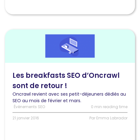
Lire
l'article
Les
breakfasts
SEO
d’Oncrawl
sont
Les breakfasts SEO d’Oncrawl
de
sont de retour !
retour
!
Oncrawl revient avec ses petit-déjeuners dédiés au
SEO au mois de février et mars.
Événements SEO
0 min reading time
21 janvier 2016
Par Emma Labrador