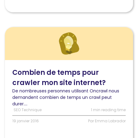
Lire
l'article
Combien
de
temps
pour
crawler
Combien de temps pour
mon
crawler mon site internet?
site
internet?
De nombreuses personnes utilisant Oncrawl nous
demandent combien de temps un crawl peut
durer....
SEO Technique
1 min reading time
19 janvier 2016
Par Emma Labrador