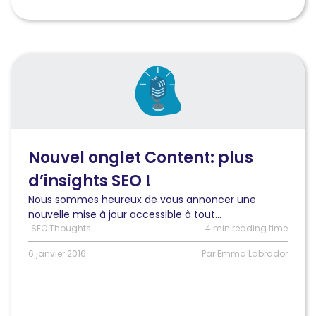
Lire
l'article
Nouvel
onglet
Content:
plus
d’insights
Nouvel onglet Content: plus
SEO
d’insights SEO !
!
Nous sommes heureux de vous annoncer une
nouvelle mise à jour accessible à tout...
SEO Thoughts
4 min reading time
6 janvier 2016
Par Emma Labrador