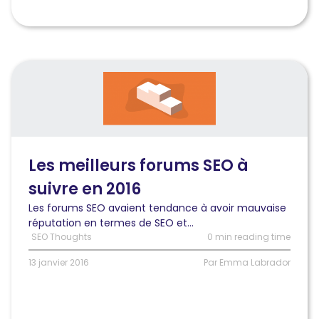
Lire
l'article
Les
meilleurs
forums
SEO
à
Les meilleurs forums SEO à
suivre
suivre en 2016
en
2016
Les forums SEO avaient tendance à avoir mauvaise
réputation en termes de SEO et...
SEO Thoughts
0 min reading time
13 janvier 2016
Par Emma Labrador