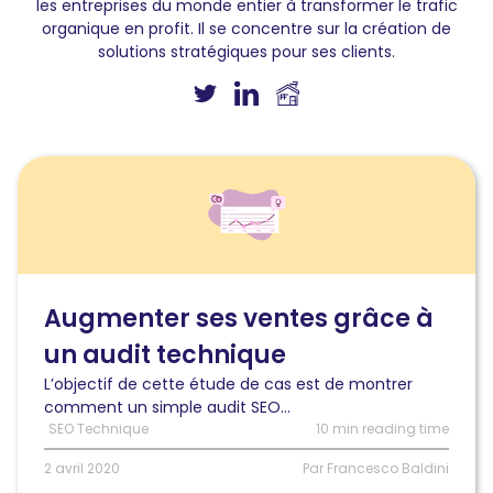
les entreprises du monde entier à transformer le trafic
organique en profit. Il se concentre sur la création de
solutions stratégiques pour ses clients.
Lire
l'article
Augmenter
ses
ventes
grâce
à
Augmenter ses ventes grâce à
un
un audit technique
audit
technique
L’objectif de cette étude de cas est de montrer
comment un simple audit SEO...
SEO Technique
10 min reading time
2 avril 2020
Par Francesco Baldini