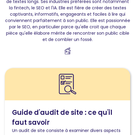
de textes longs. Ses industries préférées sont notamment
la fintech, le SEO et l'IA. Elle est fière de créer des textes
captivants, informatifs, engageants et faciles à lire qui
conviennent parfaitement à son public. Elle est passionnée
par le SEO, en particulier parce qu'elle croit que chaque
pièce qu'elle élabore mérite de rencontrer son public cible
et de combler un fossé.
Lire
l'article
Guide
d’audit
de
site
:
Guide d'audit de site : ce qu'il
ce
faut savoir
qu’il
faut
Un audit de site consiste à examiner divers aspects
savoir