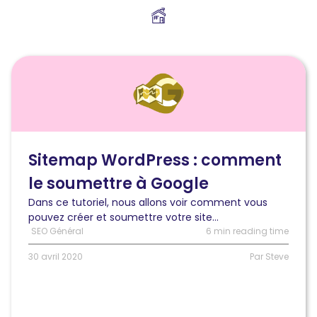
Lire
l'article
Sitemap
WordPress
:
comment
le
Sitemap WordPress : comment
créer
le soumettre à Google
et
le
Dans ce tutoriel, nous allons voir comment vous
soumettre
pouvez créer et soumettre votre site...
à
SEO Général
6 min reading time
Google
?
30 avril 2020
Par Steve