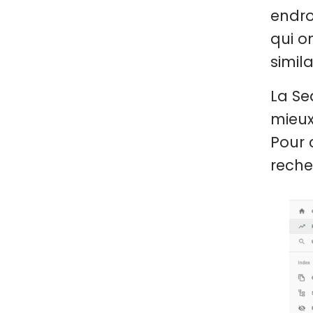
endro
qui o
simila
La Se
mieux
Pour 
reche