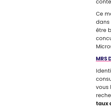
conte
Ce mo
dans 
être 
concu
Micro
MRS D
Ident
consu
vous 
rech
taux d