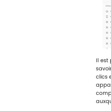
Il es
savoi
clics
appar
compr
auxque