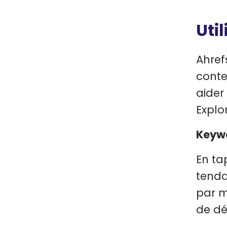
Uti
Ahref
conte
aider
Explor
Keywo
En ta
tenda
par m
de dé