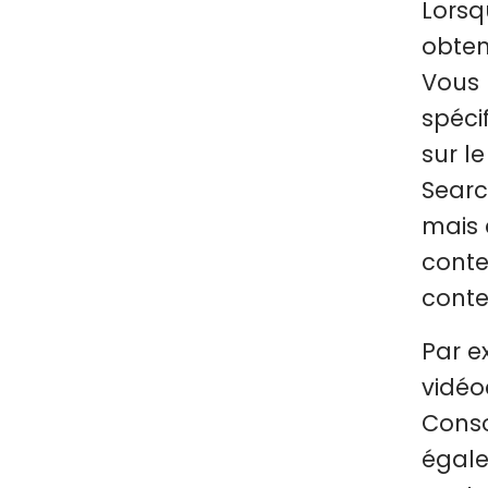
Lorsq
obten
Vous 
spéci
sur l
Searc
mais 
conte
conte
Par e
vidéo
Conso
égale