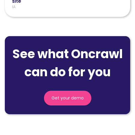
site
IA
See what Oncrawl
can do for you
Get your demo