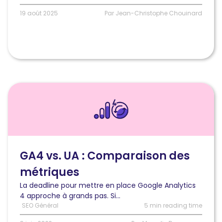
19 août 2025
Par Jean-Christophe Chouinard
Lire
l'article
Google
Analytics
4
vs.
Universal
GA4 vs. UA : Comparaison des
Analytics
métriques
:
Comparaison
La deadline pour mettre en place Google Analytics
des
4 approche à grands pas. Si...
métriques
SEO Général
5 min reading time