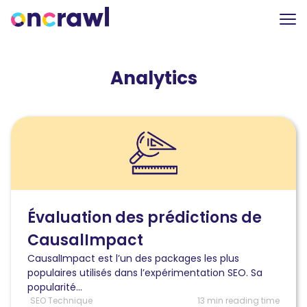
Analytics
Lire
l'article
Évaluation
de
la
qualité
des
Évaluation des prédictions de
prédictions
CausalImpact
de
CausalImpact
CausalImpact est l’un des packages les plus
populaires utilisés dans l’expérimentation SEO. Sa
popularité...
SEO Technique
13 min reading time