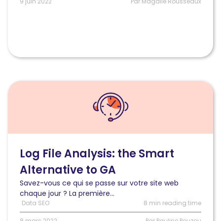
9 juin 2022
Par Magalie Rousseaux
Lire
l'article
L’alternative
Google
Analytics
:
L’analyse
Log File Analysis: the Smart
des
Alternative to GA
fichiers
de
Savez-vous ce qui se passe sur votre site web
logs
chaque jour ? La première...
Data SEO
8 min reading time
8 mars 2022
Par Pauline Pouzou