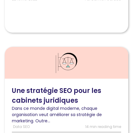
Les
méthodes
dites
classiques)
Lire
l'article
Une
stratégie
axée
sur
le
Une stratégie SEO pour les
trafic:
cabinets juridiques
comment
mettre
Dans ce monde digital moderne, chaque
en
organisation veut améliorer sa stratégie de
oeuvre
marketing. Outre...
le
Data SEO
14 min reading time
SEO