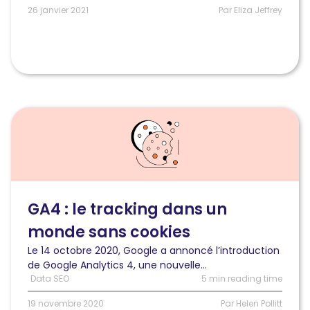
pour
26 janvier 2021
Par Eliza Jeffrey
les
cabinets
juridiques
?
Lire
l'article
Google
Analytics
4
:
le
GA4 : le tracking dans un
tracking
monde sans cookies
dans
un
Le 14 octobre 2020, Google a annoncé l’introduction
monde
de Google Analytics 4, une nouvelle...
sans
Data SEO
5 min reading time
cookies
19 novembre 2020
Par Helen Pollitt