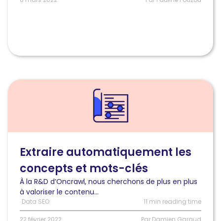
Lire
l'article
Extraire
automatiquement
les
concepts
et
Extraire automatiquement les
mots-
concepts et mots-clés
clés
d’un
À la R&D d’Oncrawl, nous cherchons de plus en plus
texte
à valoriser le contenu...
(Part
Data SEO
11 min reading time
I
:
22 février 2022
Par Damien Garaud