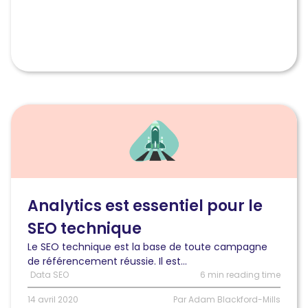
Lire
l'article
Trois
façons
dont
Analytics
est
Analytics est essentiel pour le
essentiel
SEO technique
à
votre
Le SEO technique est la base de toute campagne
SEO
de référencement réussie. Il est...
technique
Data SEO
6 min reading time
14 avril 2020
Par Adam Blackford-Mills