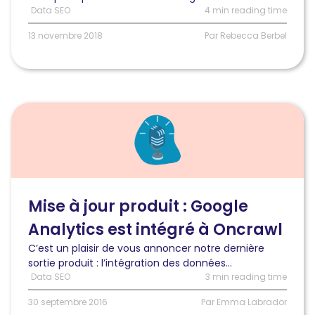
de
Data SEO
4 min reading time
site
13 novembre 2018
Par Rebecca Berbel
Lire
l'article
Mise
à
jour
produit
:
Mise à jour produit : Google
Google
Analytics est intégré à Oncrawl
Analytics
est
C’est un plaisir de vous annoncer notre dernière
intégré
sortie produit : l’intégration des données...
à
Data SEO
3 min reading time
Oncrawl
30 septembre 2016
Par Emma Labrador