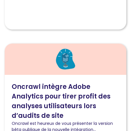
Lire
l'article
Oncrawl
intègre
Adobe
Analytics
pour
Oncrawl intègre Adobe
tirer
Analytics pour tirer profit des
profit
des
analyses utilisateurs lors
analyses
utilisateurs
d’audits de site
lors
Oncrawl est heureux de vous présenter la version
d’audits
bêta publique de la nouvelle intégration...