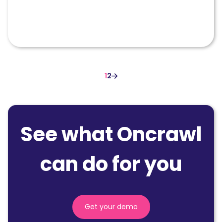
1
2
See what Oncrawl
can do for you
Get your demo