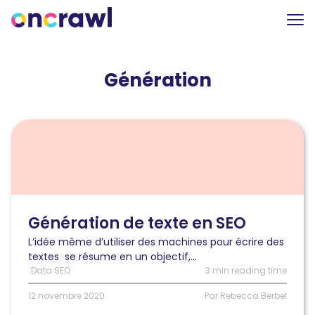
Génération
Lire
l'article
Génération
de
texte
en
SEO
Génération de texte en SEO
L’idée même d’utiliser des machines pour écrire des
textes se résume en un objectif,...
Data SEO
3 min reading time
12 novembre 2020
Par Rebecca Berbel