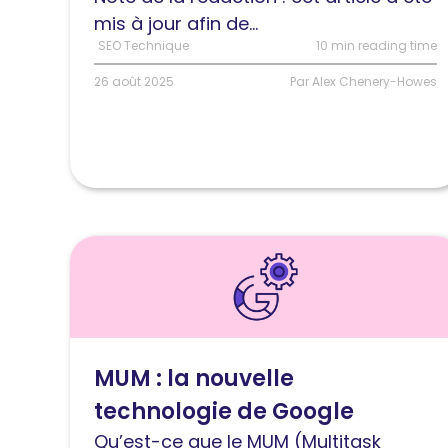
?
mis à jour afin de...
SEO Technique
10 min reading time
26 août 2025
Par Alex Chenery-Howes
Lire
l'article
MUM
:
la
MUM : la nouvelle
nouvelle
technologie de Google
technologie
de
Qu’est-ce que le MUM (Multitask