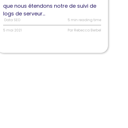
ur
que nous étendons notre de suivi de
otre
logs de serveur...
ite
Data SEO
5 min reading time
5 mai 2021
Par Rebecca Berbel
oogle,
ing,
andex
t
aidu