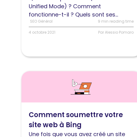
Google
Unified Mode) ? Comment
pour
fonctionne-t-il ? Quels sont ses...
les
SEO Général
9 min reading time
requêtes
4 octobre 2021
Par Alessio Pomaro
complexes
Lire
l'article
Comment
soumettre
votre
Comment soumettre votre
site
site web à Bing
web
à
Une fois que vous avez créé un site