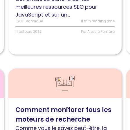
pour
d
meilleures ressources SEO pour
tester
c
JavaScript et sur un...
les
p
SEO Technique
11 min reading time
moteurs
11 octobre 2022
Par Alessio Pomaro
de
recherche
Lire
L
l'article
l
Comment
S
monitorer
l
tous
d
Comment monitorer tous les
les
m
moteurs de recherche
moteurs
d
de
r
Comme vous le savez peut-être, la