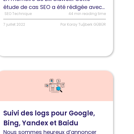
u
étude de cas SEO a été rédigée avec...
lassement
SEO Technique
44 min reading time
rédictif
7 juillet 2022
Par Koray Tuğberk GÜBÜR
ire
'article
uivre
’activité
es
Suivi des logs pour Google,
oteurs
Bing, Yandex et Baidu
e
echerche
Nous sommes heureux d’annoncer