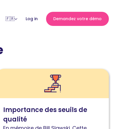
Log in
Demandez votre démo
e
ire
'article
mportance
es
euils
Importance des seuils de
e
qualité
ualité
t
En mémoire de Bill Slawski. Cette