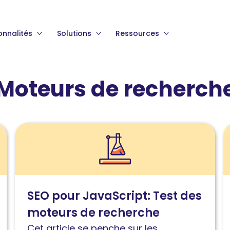
onnalités
Solutions
Ressources
Moteurs de recherch
Lire
L
l'article
l
SEO
I
pour
d
JavaScript
s
SEO pour JavaScript: Test des
:
d
moteurs de recherche
Une
q
expérience
e
Cet article se penche sur les