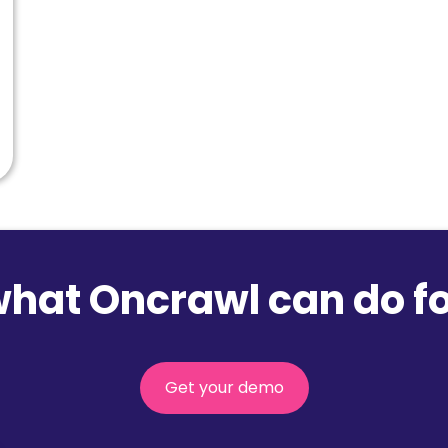
what Oncrawl can do fo
Get your demo