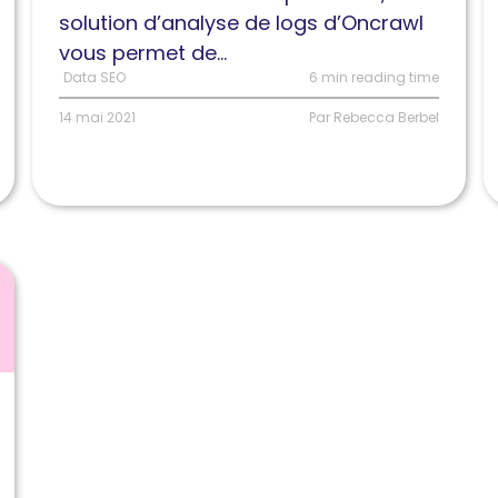
recherche
s
solution d’analyse de logs d’Oncrawl
sur
v
vous permet de...
un
s
Data SEO
6 min reading time
seul
:
14 mai 2021
Par Rebecca Berbel
tableau
G
de
B
bord
Y
personnalisé
e
B