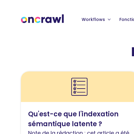
Workflows
Foncti
Lire
l'article
Qu’est-
ce
que
Qu'est-ce que l'indexation
l’indexation
sémantique latente ?
sémantique
latente
Note de la rédaction : cet article a été