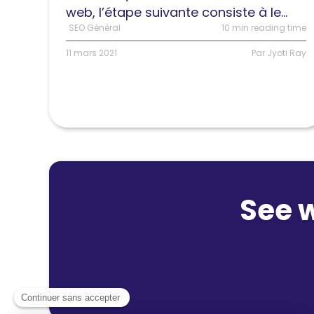
Bing
web, l’étape suivante consiste à le...
SEO Général
10 min reading time
11 mars 2021
Par Jyoti Ray
See 