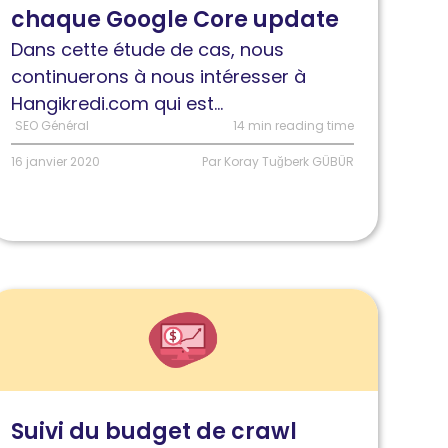
chaque Google Core update
haque
oogle
Dans cette étude de cas, nous
ore
continuerons à nous intéresser à
pdate
Hangikredi.com qui est...
SEO Général
14 min reading time
16 janvier 2020
Par Koray Tuğberk GÜBÜR
ire
'article
uivi
u
udget
Suivi du budget de crawl
e