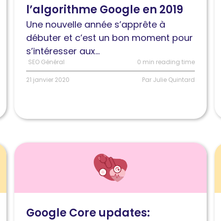
l’algorithme Google en 2019
de
c
l’algorithme
G
Une nouvelle année s’apprête à
Google
C
débuter et c’est un bon moment pour
en
u
s’intéresser aux...
2019
SEO Général
0 min reading time
21 janvier 2020
Par Julie Quintard
Lire
L
l'article
l
Google
S
Core
d
Updates
b
Google Core updates:
:
d