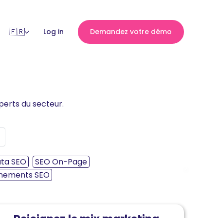
Log in
Demandez votre démo
perts du secteur.
ta SEO
SEO On-Page
›
nements SEO