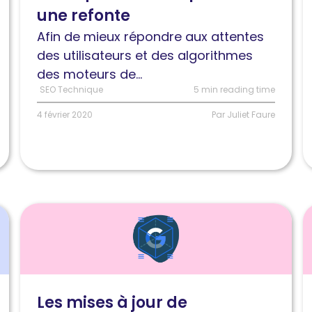
une refonte
une
p
refonte
l
Afin de mieux répondre aux attentes
b
des utilisateurs et des algorithmes
i
des moteurs de...
u
SEO Technique
5 min reading time
4 février 2020
Par Juliet Faure
Lire
L
l'article
l
Les
C
mises
d
à
g
Les mises à jour de
jour
à