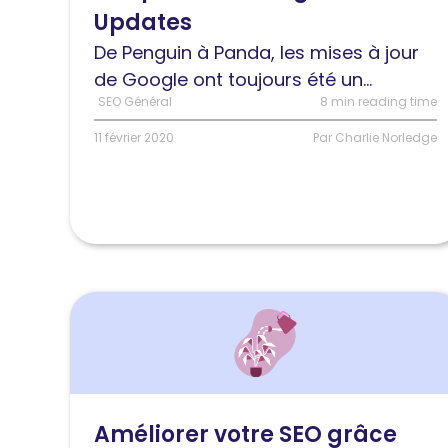
Updates
Updates
De Penguin à Panda, les mises à jour
de Google ont toujours été un...
SEO Général
8 min reading time
11 février 2020
Par Charlie Norledge
Lire
l'article
Améliorer
votre
SEO
Améliorer votre SEO grâce
grâce