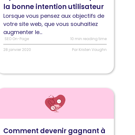
la bonne intention utilisateur
our
a
Lorsque vous pensez aux objectifs de
onne
votre site web, que vous souhaitiez
ntention
augmenter le...
tilisateur
SEO On-Page
10 min reading time
28 janvier 2020
Par Kristen Vaughn
ire
'article
omment
evenir
agnant
Comment devenir gagnant à