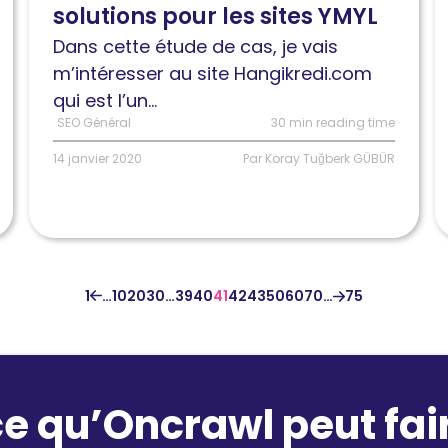
solutions pour les sites YMYL
Effets,
c
problèmes
a
Dans cette étude de cas, je vais
et
e
m’intéresser au site Hangikredi.com
solutions
a
qui est l’un...
pour
u
SEO Général
30 min reading time
les
m
14 janvier 2020
Par Koray Tuğberk GÜBÜR
sites
à
YMYL
j
1
…
10
20
30
…
39
40
41
42
43
50
60
70
…
75
e qu’Oncrawl peut fai