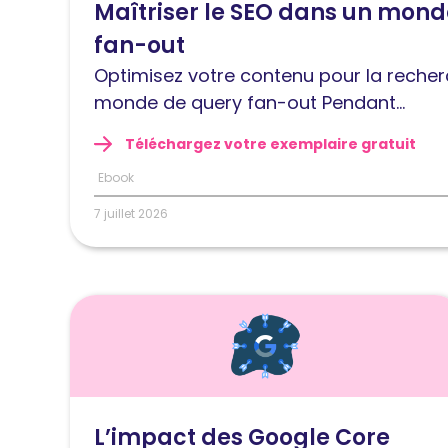
Maîtriser le SEO dans un mond
l'article
Maîtriser
fan-out
le
Optimisez votre contenu pour la recher
SEO
monde de query fan-out Pendant...
dans
un
Téléchargez votre exemplaire gratuit
monde
Ebook
de
7 juillet 2026
query
fan-
out
Lire
l'article
L’impact
des
Google
L’impact des Google Core
Core