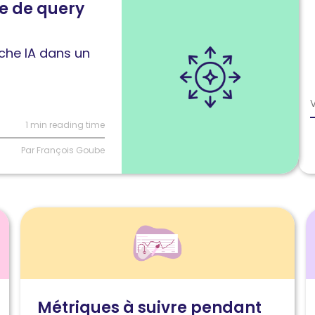
e de query
che IA dans un
1 min reading time
Par François Goube
Lire
L
l'article
l
Métriques
O
à
v
suivre
s
Métriques à suivre pendant
pendant
w