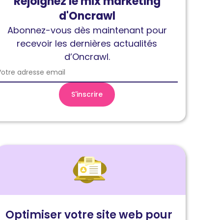
Rejoignez le mix marketing
d'Oncrawl
Abonnez-vous dès maintenant pour
recevoir les dernières actualités
d’Oncrawl.
ire
'article
ptimiser
otre
ite
Optimiser votre site web pour
eb