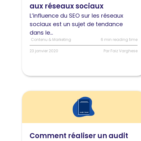
aux réseaux sociaux
aux
réseaux
L’influence du SEO sur les réseaux
sociaux
sociaux est un sujet de tendance
dans le...
Contenu & Marketing
6 min reading time
23 janvier 2020
Par Faiz Varghese
Lire
l'article
Comment
réaliser
un
Comment réaliser un audit
audit