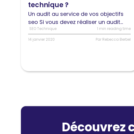
technique ?
technique
?
Un audit au service de vos objectifs
[Ebook
seo Si vous devez réaliser un audit...
gratuit]
SEO Technique
1 min reading time
14 janvier 2020
Par Rebecca Berbel
Découvrez c