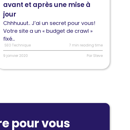
avant et après une mise à
rawl
vant
jour
t
Chhhuuut.. J’ai un secret pour vous!
près
Votre site a un « budget de crawl »
ne
fixé...
ise
SEO Technique
7 min reading time
9 janvier 2020
Par Steve
our
re pour vous