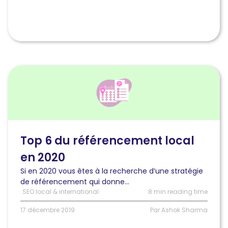
Lire
l'article
Top
6
du
référencement
local
Top 6 du référencement local
en
en 2020
2020
Si en 2020 vous êtes à la recherche d’une stratégie
de référencement qui donne...
SEO local & international
8 min reading time
17 décembre 2019
Par Ashok Sharma