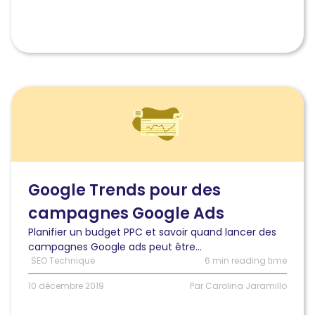
Lire
l'article
Comment
utiliser
Google
Trends
pour
Google Trends pour des
des
campagnes Google Ads
campagnes
Google
Planifier un budget PPC et savoir quand lancer des
Ads
campagnes Google ads peut être...
?
SEO Technique
6 min reading time
10 décembre 2019
Par Carolina Jaramillo