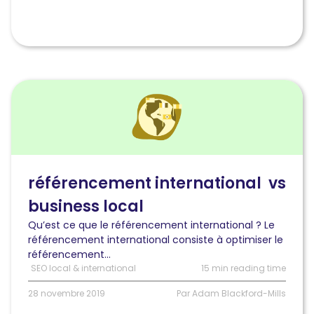
Lire
l'article
Référencement
international
:
comment
le
référencement international vs
gérer
business local
sans
délaisser
Qu’est ce que le référencement international ? Le
son
référencement international consiste à optimiser le
business
référencement...
local
SEO local & international
15 min reading time
?
28 novembre 2019
Par Adam Blackford-Mills