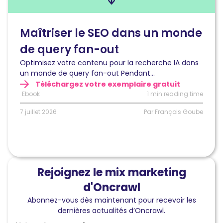
SEO
dans
un
Maîtriser le SEO dans un monde
monde
de query fan-out
de
query
Optimisez votre contenu pour la recherche IA dans
fan-
un monde de query fan-out Pendant...
out
Téléchargez votre exemplaire gratuit
Ebook
1 min reading time
7 juillet 2026
Par François Goube
Rejoignez le mix marketing
d'Oncrawl
Abonnez-vous dès maintenant pour recevoir les
dernières actualités d’Oncrawl.