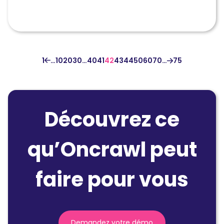
1
…
10
20
30
…
40
41
42
43
44
50
60
70
…
75
Découvrez ce
qu’Oncrawl peut
faire pour vous
Demandez votre démo