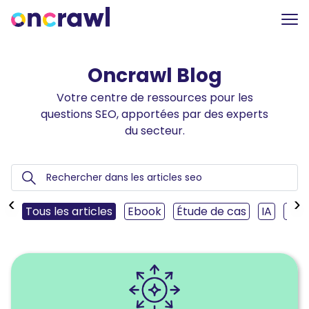
Oncrawl Blog
Votre centre de ressources pour les
questions SEO, apportées par des experts
du secteur.
‹
›
Tous les articles
Ebook
Étude de cas
IA
SEO
Lire
l'article
Maîtriser
le