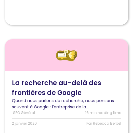
Lire
l'article
La
recherche
au-
delà
des
La recherche au-delà des
frontières
frontières de Google
de
Google
Quand nous parlons de recherche, nous pensons
souvent à Google : l’entreprise de la...
SEO Général
16 min reading time
2 janvier 2020
Par Rebecca Berbel