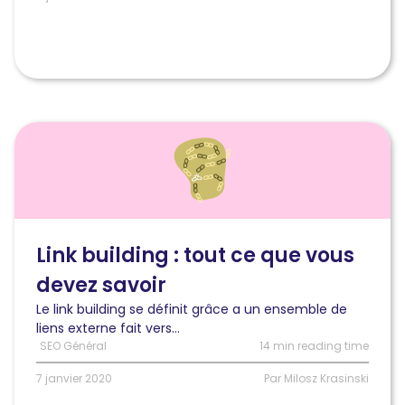
Lire
l'article
Link
building
:
tout
ce
Link building : tout ce que vous
que
devez savoir
vous
devez
Le link building se définit grâce a un ensemble de
savoir
liens externe fait vers...
en
SEO Général
14 min reading time
SEO
7 janvier 2020
Par Milosz Krasinski