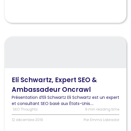
Lire
l'article
Interview
–
Eli
Schwartz,
Expert
Eli Schwartz, Expert SEO &
SEO
Ambassadeur Oncrawl
&
Ambassadeur
Présentation d’Eli Schwartz Eli Schwartz est un expert
Oncrawl
et consultant SEO basé aux États-Unis....
SEO Thoughts
9 min reading time
12 décembre 2019
Par Emma Labrador