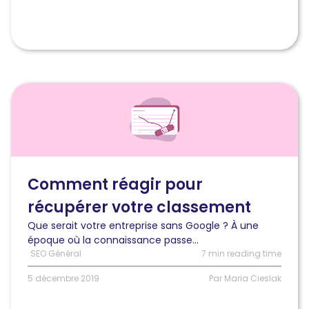
Lire
l'article
Pénalités
Google
:
comment
réagir
Comment réagir pour
pour
récupérer votre classement
récupérer
votre
Que serait votre entreprise sans Google ? À une
classement
époque où la connaissance passe...
SEO Général
7 min reading time
5 décembre 2019
Par Maria Cieslak