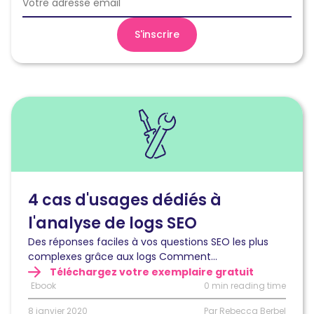
Lire
l'article
4
cas
d’usages
pour
tirer
4 cas d'usages dédiés à
profit
l'analyse de logs SEO
de
l’analyse
Des réponses faciles à vos questions SEO les plus
de
complexes grâce aux logs Comment...
logs
Téléchargez votre exemplaire gratuit
SEO
Ebook
0 min reading time
8 janvier 2020
Par Rebecca Berbel