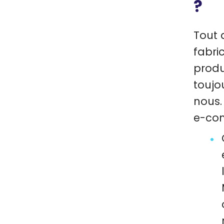
?
Tout 
fabri
produ
toujo
nous.
e-com