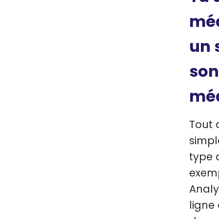
méd
un 
son
méd
Tout 
simpl
type d
exemp
Analy
ligne