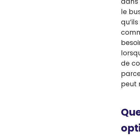
dans 
le bu
qu’il
comme
besoi
lorsqu
de co
parce
peut 
Que
opt