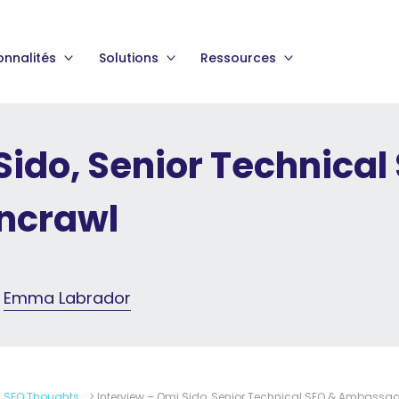
onnalités
Solutions
Ressources
Sido, Senior Technical
ncrawl
r
Emma Labrador
>
SEO Thoughts
>
Interview – Omi Sido, Senior Technical SEO & Ambassa