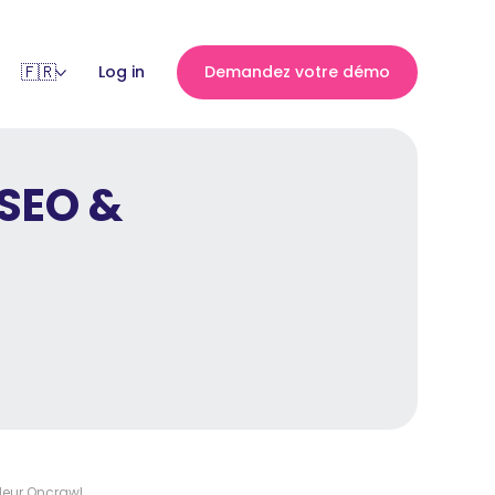
Log in
Demandez votre démo
 SEO &
deur Oncrawl