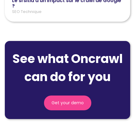
Le srsltid a un impact sur le crawl de Google
?
SEO Technique
See what Oncrawl
can do for you
Get your demo