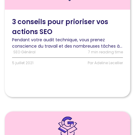
pour
prioriser
vos
3 conseils pour prioriser vos
actions
actions SEO
SEO
et
Pendant votre audit technique, vous prenez
propulser
conscience du travail et des nombreuses tâches à...
votre
SEO Général
7 min reading time
business
!
5 juillet 2021
Par Adeline Lecellier
Lire
l'article
Ce
que