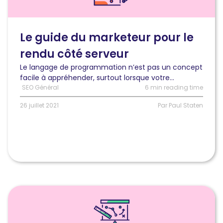
guide
du
marketeur
pour
Le guide du marketeur pour le
le
rendu côté serveur
rendu
côté
Le langage de programmation n’est pas un concept
serveur
facile à appréhender, surtout lorsque votre...
SEO Général
6 min reading time
26 juillet 2021
Par Paul Staten
Lire
l'article
3
conseils