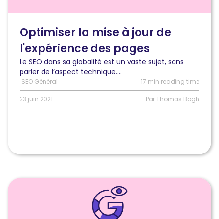
la
mise
à
Optimiser la mise à jour de
jour
l'expérience des pages
de
l’expérience
Le SEO dans sa globalité est un vaste sujet, sans
des
parler de l’aspect technique....
pages
SEO Général
17 min reading time
(Étude
de
23 juin 2021
Par Thomas Bogh
cas)
Lire
l'article
Juin
2021