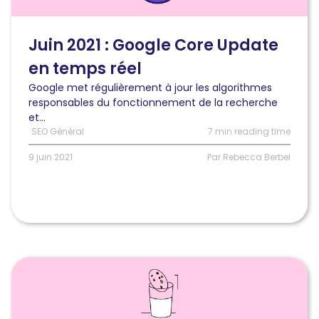
:
la
mise
Juin 2021 : Google Core Update
à
en temps réel
jour
majeure
Google met régulièrement à jour les algorithmes
de
responsables du fonctionnement de la recherche
Google
et...
en
SEO Général
7 min reading time
temps
réel
9 juin 2021
Par Rebecca Berbel
Lire
l'article
Quelles
nouvelles