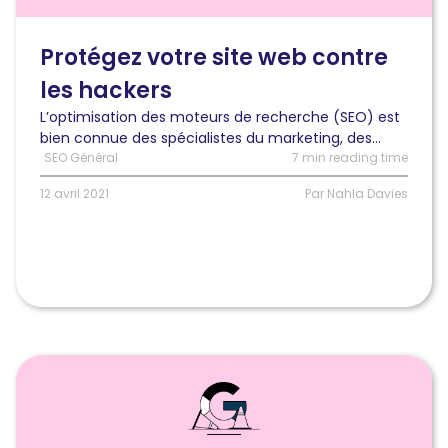
votre
site
Web
Protégez votre site web contre
contre
les hackers
les
pirates
L’optimisation des moteurs de recherche (SEO) est
qui
bien connue des spécialistes du marketing, des...
cherchent
SEO Général
7 min reading time
à
exploiter
12 avril 2021
Par Nahla Davies
vos
stratégies
SEO
Lire
l'article
Informations
actualisées