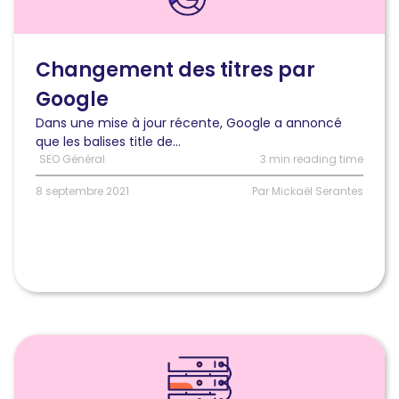
des
titres
par
Google
Changement des titres par
:
Google
comment
vérifier
Dans une mise à jour récente, Google a annoncé
si
que les balises title de...
les
SEO Général
3 min reading time
vôtres
ont
8 septembre 2021
Par Mickaël Serantes
changé
?
Lire
l'article
Le