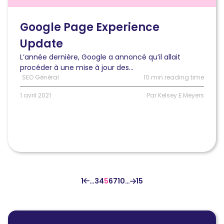
pour
la
mise
Google Page Experience
à
Update
jour
de
L’année dernière, Google a annoncé qu’il allait
Google
procéder à une mise à jour des...
Page
SEO Général
10 min reading time
Experience
1 avril 2021
Par Kelsey E.Meyers
1
…
3
4
5
6
7
10
…
15