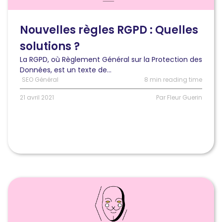
règles
RGPD
et
Nouvelles règles RGPD : Quelles
quelles
solutions ?
solutions
?
La RGPD, où Règlement Général sur la Protection des
Données, est un texte de...
SEO Général
8 min reading time
21 avril 2021
Par Fleur Guerin
Lire
l'article
Comment
protéger