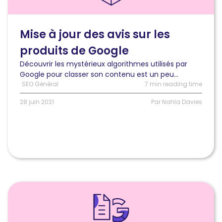
vous
devez
savoir
Mise à jour des avis sur les
sur
produits de Google
la
mise
Découvrir les mystérieux algorithmes utilisés par
à
Google pour classer son contenu est un peu...
jour
SEO Général
7 min reading time
des
avis
28 juin 2021
Par Nahla Davies
sur
les
produits
de
Google
Lire
l'article
Comment
optimiser