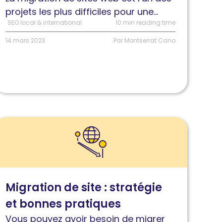
projets les plus difficiles pour une...
éfis
SEO local & international
10 min reading time
t
14 mars 2023
Par Montserrat Cano
olutions
ire
'article
igration
e
ite
Migration de site : stratégie
eb
et bonnes pratiques
tratégie
Vous pouvez avoir besoin de migrer