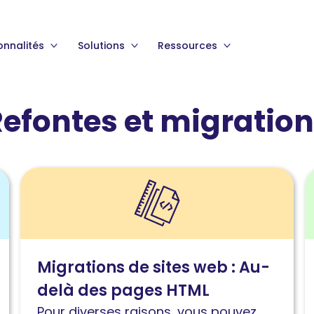
onnalités
Solutions
Ressources
efontes et migratio
Lire
L
l'article
l
Migrations
M
de
d
sites
s
Migrations de sites web : Au-
web
w
delà des pages HTML
:
à
Au-
l
Pour diverses raisons, vous pouvez