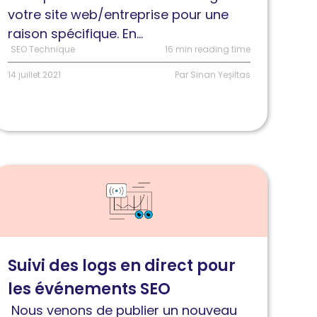
t
votre site web/entreprise pour une
onnes
raison spécifique. En...
ratiques
SEO Technique
16 min reading time
14 juillet 2021
Par Sinan Yeşiltas
ire
'article
uivi
es
ogs
Suivi des logs en direct pour
n
les événements SEO
irect
our
Nous venons de publier un nouveau