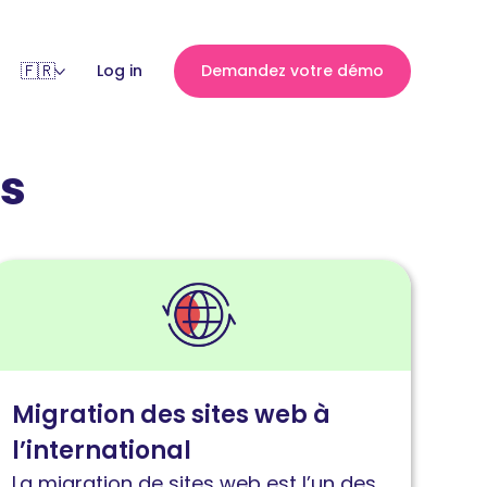
Log in
Demandez votre démo
ns
ire
'article
igration
es
ites
Migration des sites web à
eb
l’international
’international
La migration de sites web est l’un des