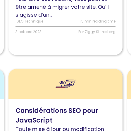
delà
:
être amené à migrer votre site. Qu’il
des
D
s’agisse d’un...
pages
e
SEO Technique
15 min reading time
HTML
s
3 octobre 2023
Par Ziggy Shtrosberg
Lire
L
l'article
l
Considérations
M
SEO
d
lors
s
Considérations SEO pour
de
w
JavaScript
la
:
migration
s
Toute mise à jour ou modification