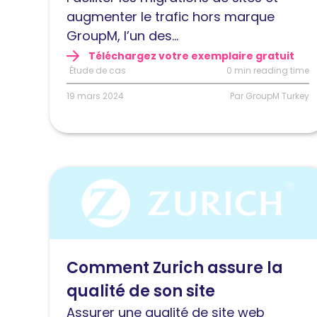
à
augmenter le trafic hors marque
augmenter
GroupM, l’un des...
son
Téléchargez votre exemplaire gratuit
trafic
Étude de cas
0 min reading time
organique
19 mars 2024
Par GroupM Turkey
hors
marque
Lire
l'article
Comment
Zurich
assure
Comment Zurich assure la
la
qualité de son site
qualité
de
Assurer une qualité de site web