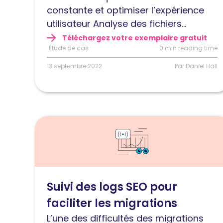
son
constante et optimiser l’expérience
site
utilisateur Analyse des fichiers...
web
Téléchargez votre exemplaire gratuit
lors
Étude de cas
0 min reading time
de
13 septembre 2022
Par Daniel Hall
multiples
migrations
Lire
l'article
Suivi
des
logs
Suivi des logs SEO pour
SEO
faciliter les migrations
en
direct
L’une des difficultés des migrations