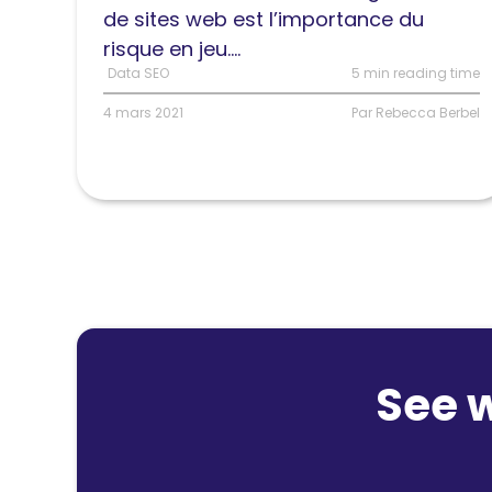
pour
de sites web est l’importance du
faciliter
risque en jeu....
les
Data SEO
5 min reading time
migrations
4 mars 2021
Par Rebecca Berbel
See 