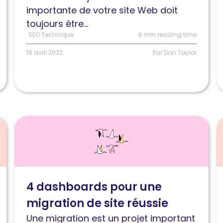
vers
e
importante de votre site Web doit
un
b
toujours être...
framework
p
SEO Technique
6 min reading time
JavaScript
19 avril 2022
Par Dan Taylor
Lire
L
l'article
l
4
S
dashboards
d
pour
l
4 dashboards pour une
une
e
migration de site réussie
migration
d
de
p
Une migration est un projet important