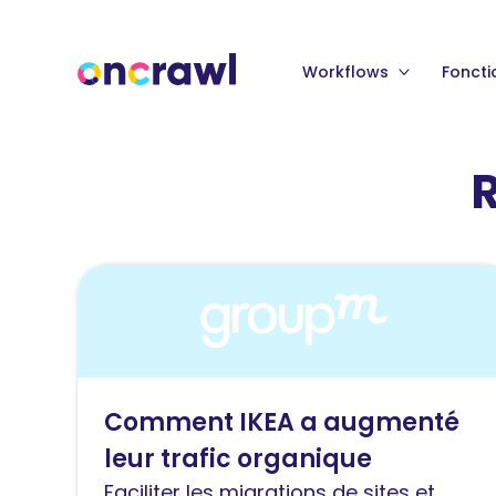
Workflows
Foncti
R
Lire
l'article
Comment
GroupM
Turquie
Comment IKEA a augmenté
a
leur trafic organique
aidé
IKEA
Faciliter les migrations de sites et